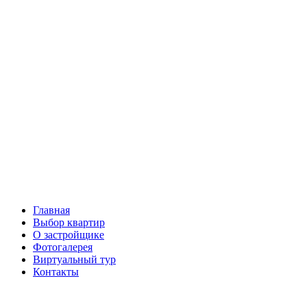
Перейти
к
содержимому
Главная
Выбор квартир
О застройщике
Фотогалерея
Виртуальный тур
Контакты