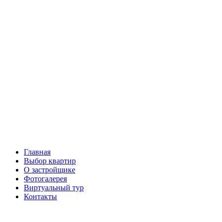
Перейти
к
содержимому
Главная
Выбор квартир
О застройщике
Фотогалерея
Виртуальный тур
Контакты