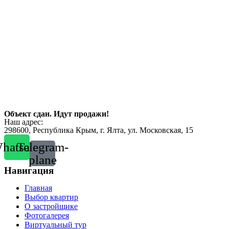
Объект сдан. Идут продажи!
Наш адрес:
298600, Республика Крым, г. Ялта, ул. Московская, 15
hatsapp
Telegram-
plane
Навигация
Главная
Выбор квартир
О застройщике
Фотогалерея
Виртуальный тур