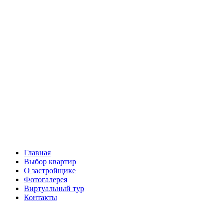
Перейти
к
содержимому
Главная
Выбор квартир
О застройщике
Фотогалерея
Виртуальный тур
Контакты